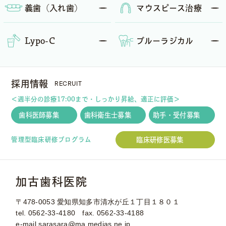
義歯（入れ歯）
マウスピース
治療
Lypo-C
ブルーラジカル
RECRUIT
採用情報
＜週半分の診療17:00まで・しっかり昇給、適正に評価＞
歯科医師募集
歯科衛生士募集
助手・受付募集
臨床研修医募集
管理型臨床研修プログラム
加古歯科医院
〒478-0053
愛知県知多市清水が丘１丁目１８０１
tel.
0562-33-4180
fax. 0562-33-4188
e-mail
sarasara@ma.medias.ne.jp