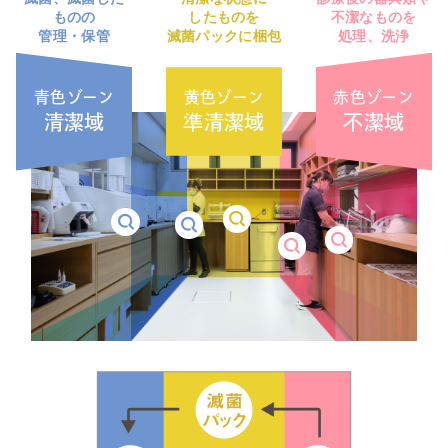
ものの
したものを
不潔なものを
管理・保管
滅菌パックに梱包
処理、洗浄
青色ゾーン
黄色ゾーン
赤色ゾーン
清潔域
準清潔域
不潔域