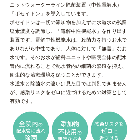
ニットウォーターライン除菌装置（中性電解水）
「ポセイドン」を導入しています。
ポセイドンは一切の添加物を加えずに水道水の残留
塩素濃度を調節し、「電解中性機能水」を作り出す
装置です。電解中性機能水は、殺菌力を持つお水で
ありながら中性であり、人体に対して「無害」なお
水です。そのお水が歯科ユニットや医院全体の配水
管内に流れることで配水管内の細菌の繁殖を抑え、
衛生的な治療環境を保つことができます。
水道水と除菌水の違いは見た目では判別できません
が、感染リスクをゼロに近づけるための対策として
有効です。
全院内
添加物
感染リスクを
の
ゼロ
配水管に流れ
不使用
に
の
除菌
近づける
無害なお水